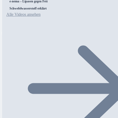
e-nema – Lipasen gegen Fett
Schwefelwasserstoff erklärt
Alle Videos ansehen
Start
Fachartikel
DWA-M 760: Was das neue Merkblatt für Kanalnetzbet
· 8 Min. Lesen
KLÄRANLAGE · FACHBEITRAG · DWA-M 760
DWA-M 760: Was das neu
und Kommunen bedeute
Das neue DWA-Merkblatt M 760 „Fetthaltiges Abwasser" scha
Genehmigungsbehörden. Es geht nicht mehr nur um Fettabsche
Dieser Beitrag fasst zusammen, was das Merkblatt für die Pra
Merkblatt explizit berücksichtigt.