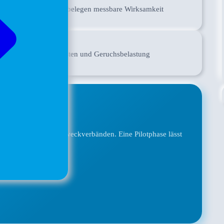
 Pfungstadt, LINEG) belegen messbare Wirksamkeit
orrosion, Sanierungskosten und Geruchsbelastung
?
nden und Abwasserzweckverbänden. Eine Pilotphase lässt
eren.