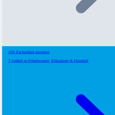
Harald Mayer
Geschäftsführer, Lipobak GmbH & Co KG · Referent beim BEW-Fachgespräch 20
Das Wichtigste in Kürze
Alle Fachartikel anzeigen
Was Kanalnetzbetreiber und Kommunen aus DWA-M 760 mitnehmen s
7 Artikel zu Fettabwasser, Kläranlage & Haushalt
1
DWA-M 760 bewertet Fetteintrag systemisch — Fettabsch
2
Biologische Maßnahmen wie lipasanF® sind als ergänz